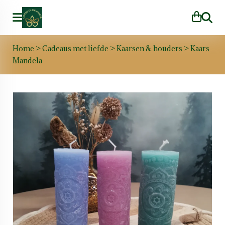
Zoeke
Home
>
Cadeaus met liefde
>
Kaarsen & houders
>
Kaars
Mandela