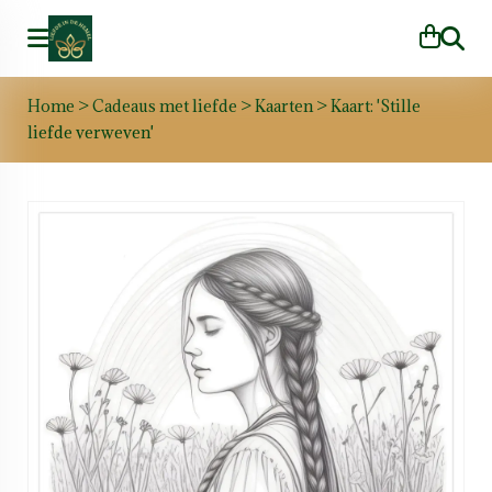
Zoeke
Home
>
Cadeaus met liefde
>
Kaarten
>
Kaart: 'Stille
liefde verweven'