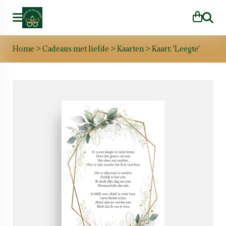
Zoeke
Home
>
Cadeaus met liefde
>
Kaarten
>
Kaart: 'Leegte'