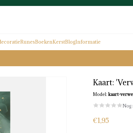
ecoratie
Runes
Boeken
Kerst
Blog
Informatie
Kaart: 'Ver
Model:
kaart-verw
Nog 
€1,95