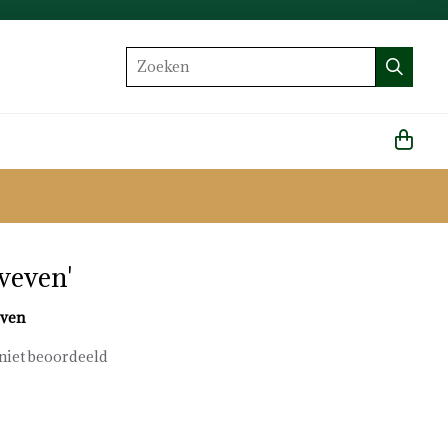
Zoeken
weven'
even
niet beoordeeld