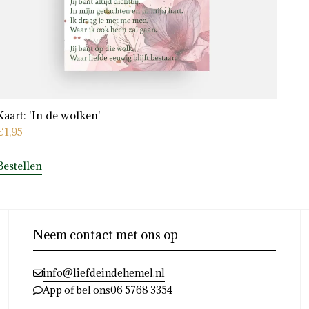
Kaart: 'In de wolken'
€
1,95
Bestellen
Neem contact met ons op
info@liefdeindehemel.nl
06 5768 3354
App of bel ons