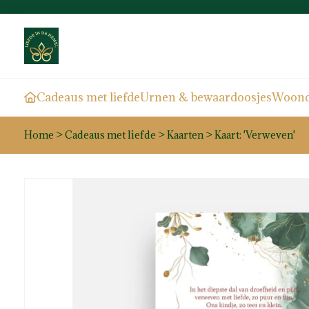
Cadeaus met liefde
Urnen & bewaardoosjes
Woond
Home
>
Cadeaus met liefde
>
Kaarten
>
Kaart: 'Verweven'