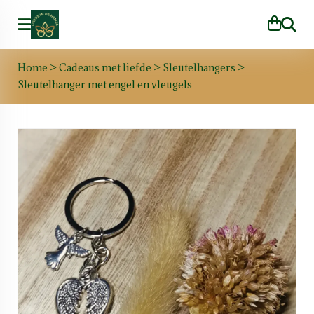
Zoeke
Home
>
Cadeaus met liefde
>
Sleutelhangers
>
Sleutelhanger met engel en vleugels